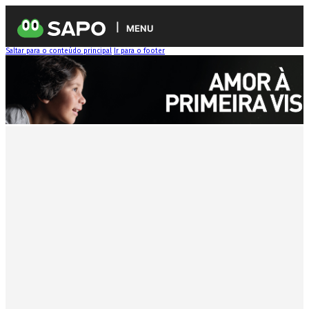
MENU
Saltar para o conteúdo principal
Ir para o footer