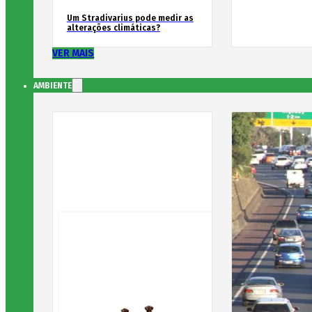
Um Stradivarius pode medir as
alterações climáticas?
VER MAIS
AMBIENTE