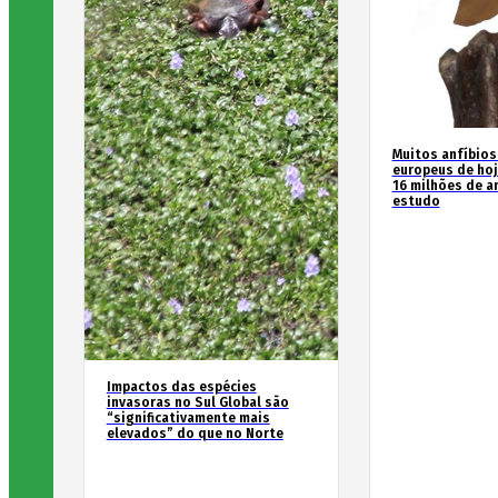
Muitos anfíbios
europeus de hoj
16 milhões de an
estudo
Impactos das espécies
invasoras no Sul Global são
“significativamente mais
elevados” do que no Norte