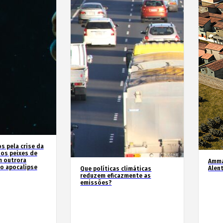
 pela crise da
 os peixes de
m outrora
Amma
o apocalipse
Alen
Que políticas climáticas
reduzem eficazmente as
emissões?