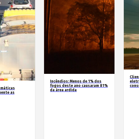
Clie
Incêndios: Menos de 1% dos
elet
fogos deste ano causaram 81%
cons
imáticas
da área ardida
mente as