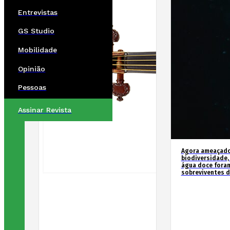
Entrevistas
GS Studio
Mobilidade
Opinião
Pessoas
Assinar Revista
Agora ameaçados
biodiversidade,
água doce fora
sobreviventes d