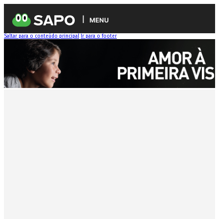
MENU
Saltar para o conteúdo principal
Ir para o footer