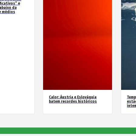
icativos” e
abaixo da
e médios
Calor: Áustria e Eslováquia
Temp
batem recordes históricos
estã
inte