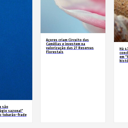
Açores criam Circuito das
Camélias e investem na
valorização das 27 Reservas
Há 4
Florestais
conc
em “
hist
a são
úgio sazonal”
o tubarão-frade