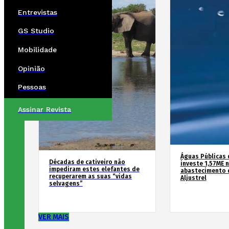
Entrevistas
GS Studio
Mobilidade
Opinião
Pessoas
Assinar Revista
Águas Públicas 
Décadas de cativeiro não
investe 1,57ME 
impediram estes elefantes de
abastecimento 
recuperarem as suas “vidas
Aljustrel
selvagens”
VER MAIS