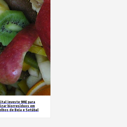
ital investe 9ME para
rizar biorresíduos em
elhos de Beja e Setúbal