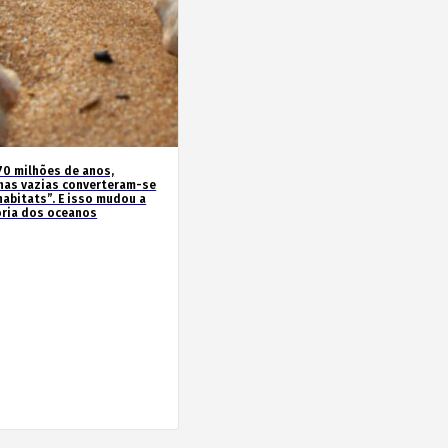
70 milhões de anos,
has vazias converteram-se
habitats”. E isso mudou a
ória dos oceanos