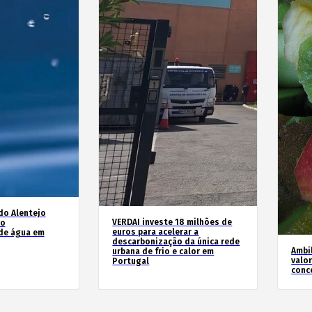
do Alentejo
VERDAI investe 18 milhões de
no
euros para acelerar a
de água em
descarbonização da única rede
Ambil
urbana de frio e calor em
valo
Portugal
conc