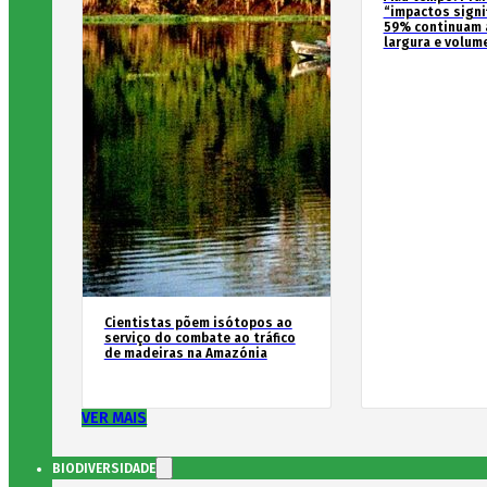
“impactos signif
59% continuam 
largura e volum
Cientistas põem isótopos ao
serviço do combate ao tráfico
de madeiras na Amazónia
VER MAIS
BIODIVERSIDADE