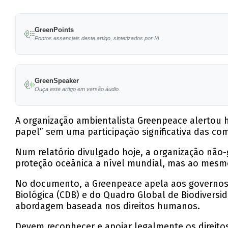
GreenPoints
Pontos essenciais deste artigo, sintetizados por IA.
Governos falham em cumprir promessas de pro
GreenSpeaker
Relatório destaca a importância dos direitos
Ouça este artigo em versão áudio.
Chamado à mobilização de fundos e apoio legal
A organização ambientalista Greenpeace alertou 
A gestão oceânica deve priorizar a conservação
papel” sem uma participação significativa das co
COP17 em outubro avaliará o progresso em rel
Num relatório divulgado hoje, a organização nã
proteção oceânica a nível mundial, mas ao mesm
No documento, a Greenpeace apela aos governos
Biológica (CDB) e do Quadro Global de Biodiversi
abordagem baseada nos direitos humanos.
Devem reconhecer e apoiar legalmente os direito