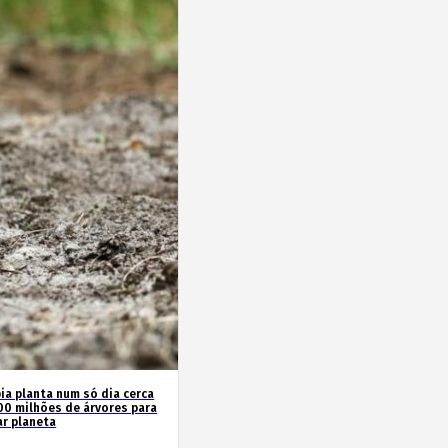
ia planta num só dia cerca
00 milhões de árvores para
ar planeta