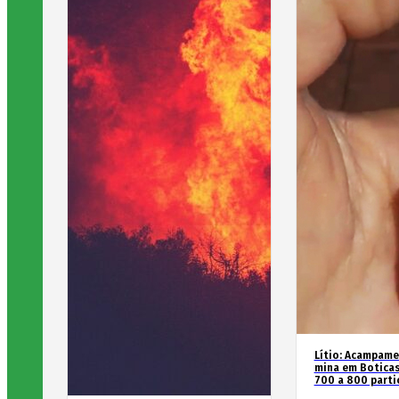
Lítio: Acampame
mina em Boticas
700 a 800 parti