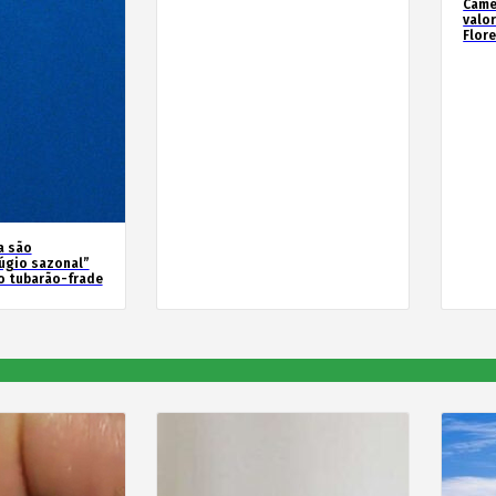
Camé
valo
Flor
a são
úgio sazonal”
o tubarão-frade