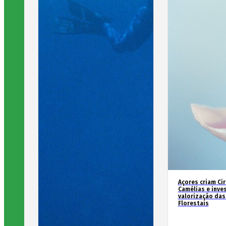
Açores criam Ci
Camélias e inve
valorização das
Florestais