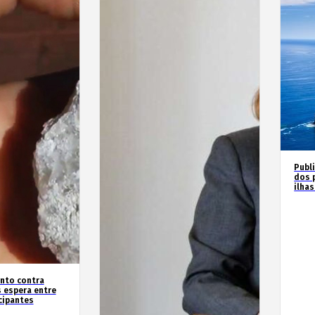
Publ
dos 
ilha
nto contra
 espera entre
cipantes