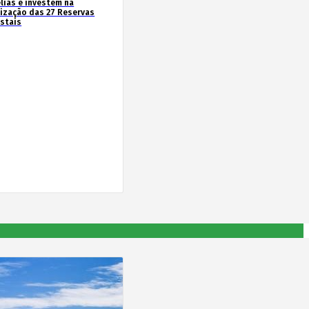
lias e investem na
rização das 27 Reservas
estais