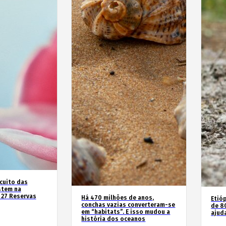
rcuito das
stem na
 27 Reservas
Há 470 milhões de anos,
Etióp
conchas vazias converteram-se
de 8
em “habitats”. E isso mudou a
ajud
história dos oceanos