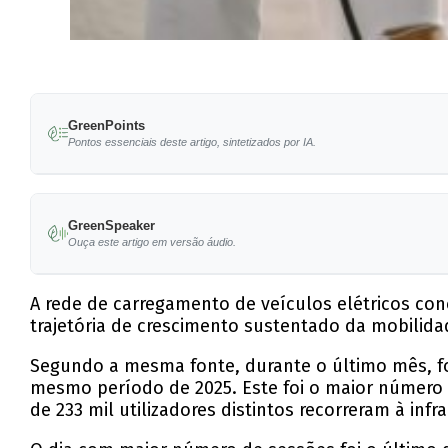
GreenPoints
Pontos essenciais deste artigo, sintetizados por IA.
A rede MOBI.E registou um aumento de 35% nos
GreenSpeaker
233 mil utilizadores distintos utilizaram a in
Ouça este artigo em versão áudio.
A potência instalada na rede pública é de 53
A rede de carregamento de veículos elétricos co
A mobilidade elétrica evitou a emissão de mai
trajetória de crescimento sustentado da mobilida
A rede conta atualmente com 7.800 postos de 
Segundo a mesma fonte, durante o último mês, f
mesmo período de 2025. Este foi o maior número
de 233 mil utilizadores distintos recorreram à i