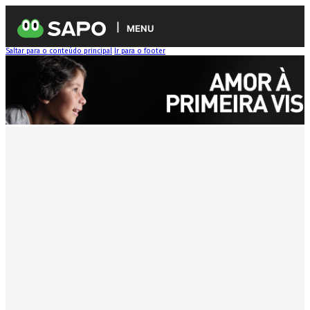
MENU
Saltar para o conteúdo principal
Ir para o footer