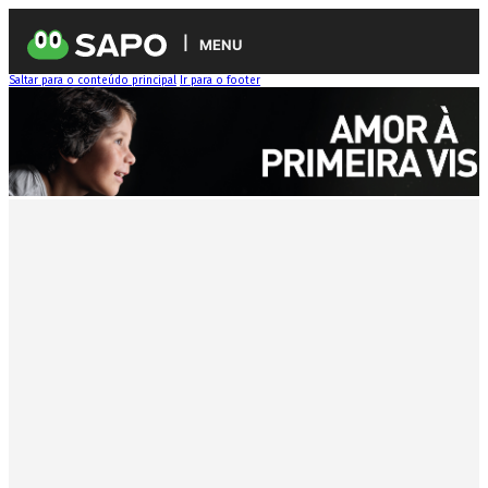
MENU
Saltar para o conteúdo principal
Ir para o footer