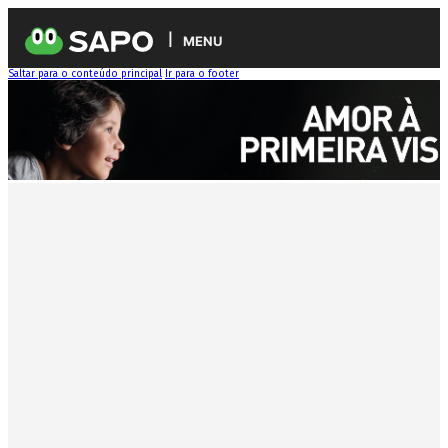
MENU
Saltar para o conteúdo principal
Ir para o footer