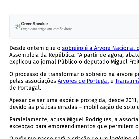
GreenSpeaker
Ouça este artigo em versão áudio.
Desde ontem que o
sobreiro é a Árvore Nacional 
Assembleia da República. “A partir de agora, aba
explicou ao jornal Público o deputado Miguel Freit
O processo de transformar o sobreiro na árvore 
pelas associações
Árvores de Portugal
e
Transumâ
de Portugal.
Apesar de ser uma espécie protegida, desde 2011,
devido às práticas erradas – mobilização de solo
Paralelamente, acusa Miguel Rodrigues, a associaç
excepção para empreendimentos que permitem o 
O próximo passo será a criação de um logótipo si