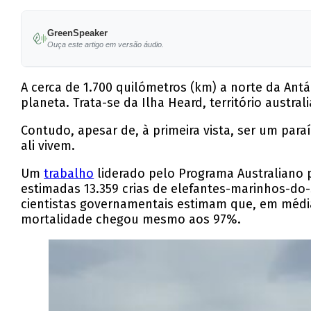
Entre outubro de 2025 e janeiro de 2026, morre
GreenSpeaker
A taxa de mortalidade das crias na ilha Heard
Ouça este artigo em versão áudio.
Seis das nove espécies de vertebrados testadas
A cerca de 1.700 quilómetros (km) a norte da Ant
As observações por drones revelaram altos nív
planeta. Trata-se da Ilha Heard, território austra
O vírus pode ter chegado à ilha Heard em agost
Contudo, apesar de, à primeira vista, ser um para
ali vivem.
Um
trabalho
liderado pelo Programa Australiano p
estimadas 13.359 crias de elefantes-marinhos-do-
cientistas governamentais estimam que, em média
mortalidade chegou mesmo aos 97%.