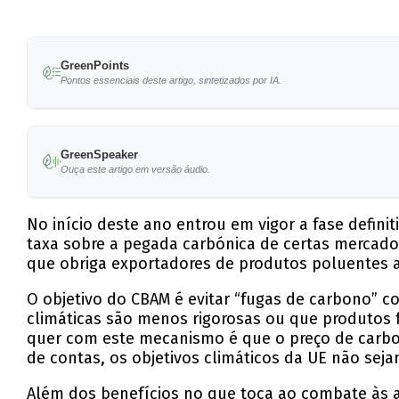
GreenPoints
Pontos essenciais deste artigo, sintetizados por IA.
O Mecanismo de Ajuste de Carbono na Fronteir
GreenSpeaker
O objetivo é evitar 'fugas de carbono' e gara
Ouça este artigo em versão áudio.
Estudos mostram que o CBAM pode reduzir as e
mecanismos semelhantes.
No início deste ano entrou em vigor a fase defin
taxa sobre a pegada carbónica de certas mercadori
A implementação do CBAM tem o potencial de cr
que obriga exportadores de produtos poluentes 
A pesquisa indica que políticas climáticas da
O objetivo do CBAM é evitar “fugas de carbono” c
climáticas são menos rigorosas ou que produtos f
quer com este mecanismo é que o preço de carbo
de contas, os objetivos climáticos da UE não seja
Além dos benefícios no que toca ao combate às al