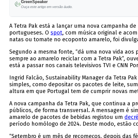
GreenSpeaker
Ouça este artigo em versão áudio.
A Tetra Pak está a lançar uma nova campanha de 
portugueses. O
spot
, com música original e aco
natas ou tomate no ecoponto amarelo, foi divul
Segundo a mesma fonte, “dá uma nova vida aos pa
sempre ao amarelo reciclar com a Tetra Pak”, ou
está a passar nos canais televisivos TVI e CNN P
Ingrid Falcão, Sustainability Manager da Tetra P
simples, como depositar os pacotes de leite, su
altura em que Portugal tem de cumprir novas meta
A nova campanha da Tetra Pak, que continua a pr
públicos, de forma transversal. A mensagem é si
amarelo de pacotes de bebidas registou um
decr
período homólogo de 2024. Deste modo, estão co
“Setembro é um mês de recomeços, depois das fér