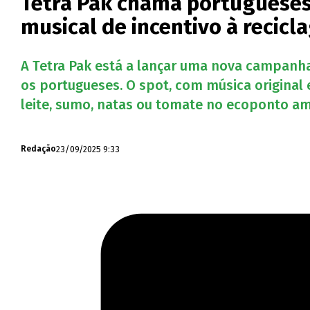
Tetra Pak chama portugueses
musical de incentivo à recic
A Tetra Pak está a lançar uma nova campanha
os portugueses. O spot, com música origina
leite, sumo, natas ou tomate no ecoponto am
23/09/2025 9:33
Redação