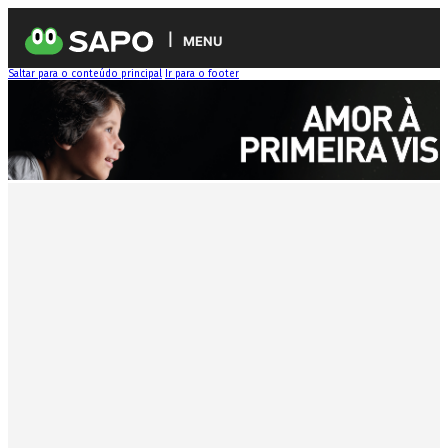
MENU
Saltar para o conteúdo principal
Ir para o footer