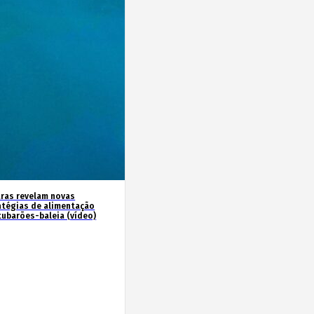
ras revelam novas
atégias de alimentação
tubarões-baleia (vídeo)