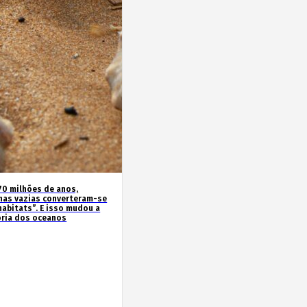
70 milhões de anos,
has vazias converteram-se
habitats”. E isso mudou a
ória dos oceanos