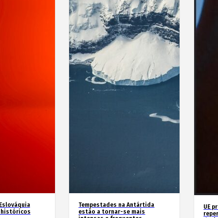
 Eslováquia
Tempestades na Antártida
UE p
históricos
estão a tornar-se mais
repe