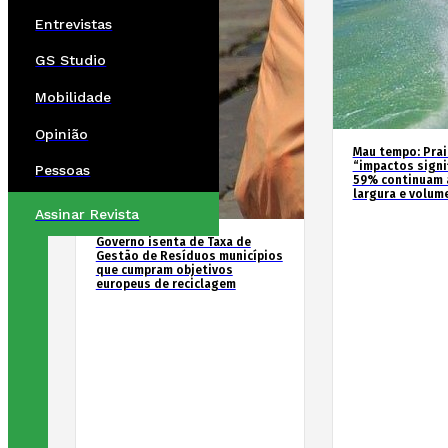
Entrevistas
GS Studio
Mobilidade
Opinião
Mau tempo: Prai
“impactos signif
Pessoas
59% continuam 
largura e volum
Assinar Revista
Governo isenta de Taxa de
Gestão de Resíduos municípios
que cumpram objetivos
europeus de reciclagem