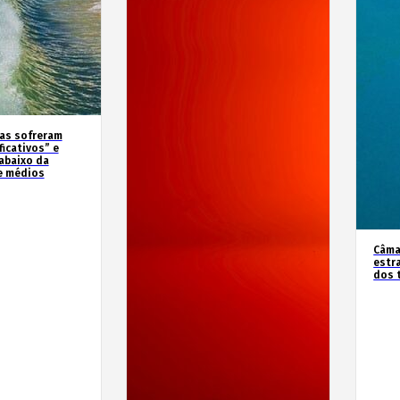
as sofreram
icativos” e
abaixo da
e médios
Câma
estr
dos 