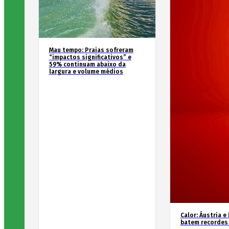
Mau tempo: Praias sofreram
“impactos significativos” e
59% continuam abaixo da
largura e volume médios
Calor: Áustria e
batem recordes 