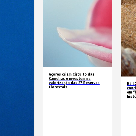
Açores criam Circuito das
Camélias e investem na
valorização das 27 Reservas
Há 4
Florestais
conc
em “
hist