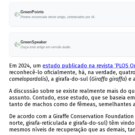
GreenPoints
Pontos essenciais deste artigo, sintetizados por IA.
Estudo recente reconhece quatro espécies distin
GreenSpeaker
Populações de girafas-do-norte, girafas-retic
Ouça este artigo em versão áudio.
Girafa-masai mostra sinais de estabilidade, m
Em 2024, um
estudo publicado na revista ‘PLOS O
A conservação eficaz e a sensibilização globa
reconhecê-lo oficialmente, há, na verdade, quatro 
camelopardalis
), a girafa-do-sul (
Giraffa giraffa
) e 
Ameaças como a caça-furtiva e a perda de habi
A discussão sobre se existe realmente mais do qu
assunto. Contudo, esse estudo, que se baseia em
tanto de machos como de fêmeas, semelhantes a
De acordo com a Giraffe Conservation Foundation 
norte, girafa-reticulada e girafa-do-sul) têm vi
mesmos níveis de recuperação que as demais, tamb