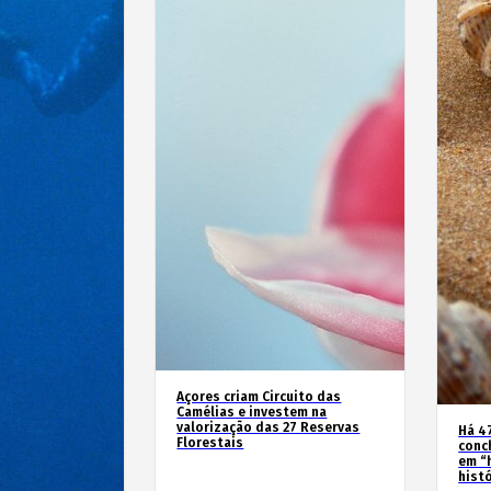
Açores criam Circuito das
Camélias e investem na
valorização das 27 Reservas
Há 4
Florestais
conc
em “
hist