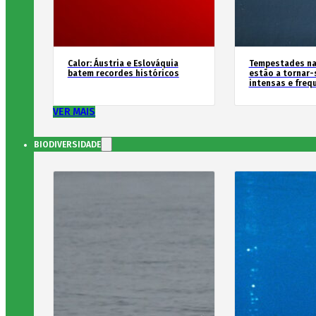
Calor: Áustria e Eslováquia
Tempestades na
batem recordes históricos
estão a tornar-
intensas e freq
VER MAIS
BIODIVERSIDADE