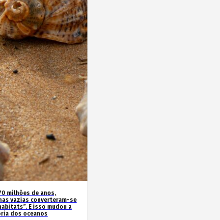
70 milhões de anos,
has vazias converteram-se
habitats”. E isso mudou a
ória dos oceanos