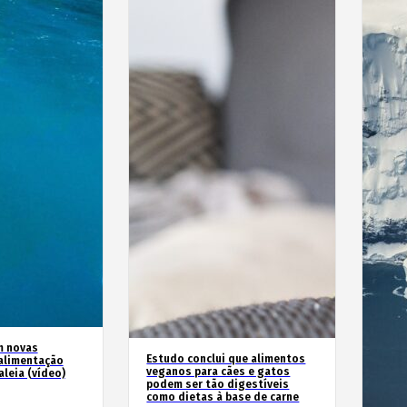
m novas
Estudo conclui que alimentos
alimentação
veganos para cães e gatos
leia (vídeo)
podem ser tão digestíveis
como dietas à base de carne