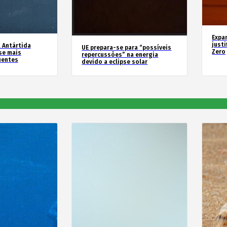
Expa
justi
 Antártida
UE prepara-se para “possíveis
Zero
se mais
repercussões” na energia
uentes
devido a eclipse solar