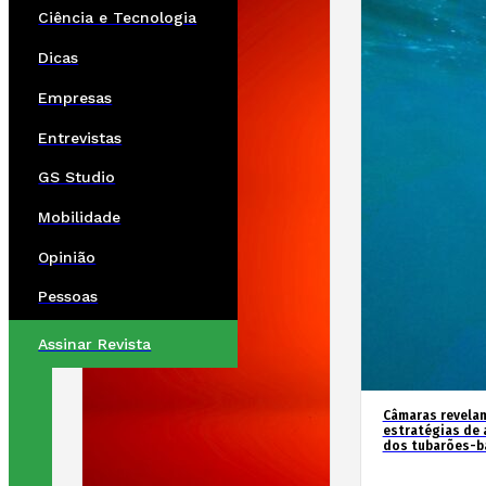
Ciência e Tecnologia
Dicas
Empresas
Entrevistas
GS Studio
Mobilidade
Opinião
Pessoas
Assinar Revista
Câmaras revela
estratégias de 
dos tubarões-ba