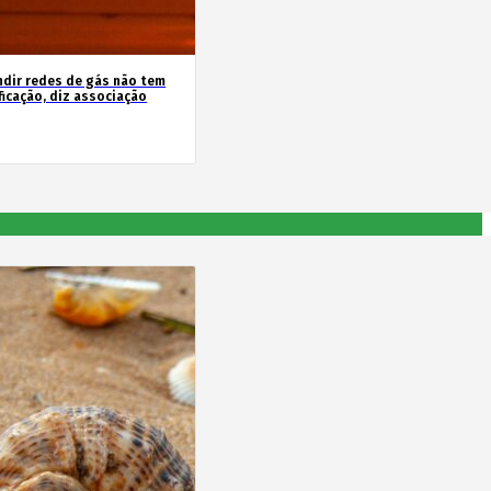
ndir redes de gás não tem
ficação, diz associação