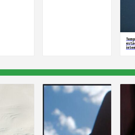
Temp
estã
inte