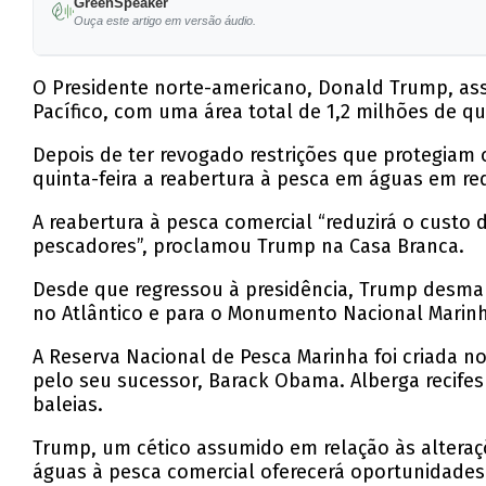
GreenSpeaker
Reabertura ocorre nas águas em redor das Ilh
Ouça este artigo em versão áudio.
Trump afirma que a medida reduzirá custos de 
O Presidente norte-americano, Donald Trump, ass
Desde que assumiu, Trump desmantelou várias 
Pacífico, com uma área total de 1,2 milhões de q
A Reserva Nacional de Pesca Marinha foi criad
Depois de ter revogado restrições que protegiam 
quinta-feira a reabertura à pesca em águas em r
A reabertura à pesca comercial “reduzirá o custo
pescadores”, proclamou Trump na Casa Branca.
Desde que regressou à presidência, Trump desma
no Atlântico e para o Monumento Nacional Marinh
A Reserva Nacional de Pesca Marinha foi criada no
pelo seu sucessor, Barack Obama. Alberga recife
baleias.
Trump, um cético assumido em relação às alteraçõ
águas à pesca comercial oferecerá oportunidade