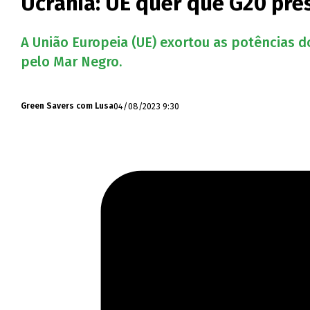
Ucrânia: UE quer que G20 pres
A União Europeia (UE) exortou as potências d
pelo Mar Negro.
04/08/2023 9:30
Green Savers com Lusa