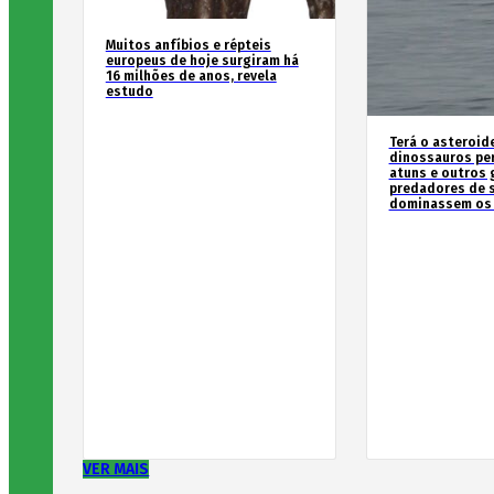
Muitos anfíbios e répteis
europeus de hoje surgiram há
16 milhões de anos, revela
estudo
Terá o asteroid
dinossauros pe
atuns e outros
predadores de 
dominassem os
VER MAIS