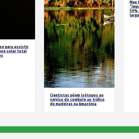
Mau 
“imp
59% 
larg
se para assistir
pse solar total
os
Cientistas põem isótopos ao
serviço do combate ao tráfico
de madeiras na Amazónia