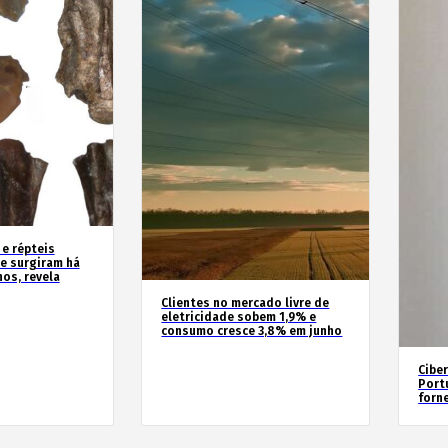
 e répteis
e surgiram há
os, revela
Clientes no mercado livre de
eletricidade sobem 1,9% e
consumo cresce 3,8% em junho
Cibe
Port
forn