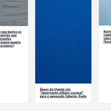
Açor
e que matou os
Camé
rmitido que
valo
 grandes
Flor
sangue quente
 oceanos?
Águas da Irlanda são
“importante refúgio sazonal”
para o ameaçado tubarão-frade