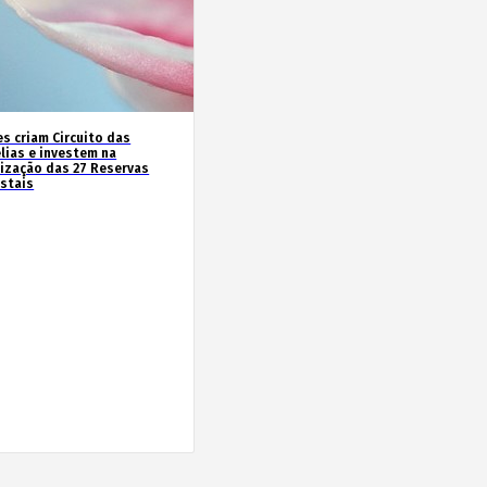
es criam Circuito das
lias e investem na
rização das 27 Reservas
estais