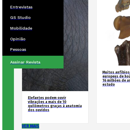
Entrevistas
GS Studio
Mobilidade
Opinião
Pessoas
Assinar Revista
Muitos anfíbios
europeus de hoj
16 milhões de an
estudo
Elefantes podem ouvir
vibrações a mais de 10
quilómetros graças à anatomia
dos ouvidos
VER MAIS