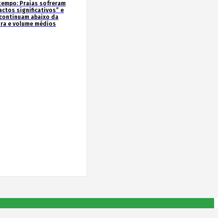
tempo: Praias sofreram
actos significativos” e
continuam abaixo da
ura e volume médios