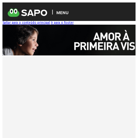
MENU
Saltar para o conteúdo principal
Ir para o footer