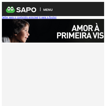
MENU
Saltar para o conteúdo principal
Ir para o footer