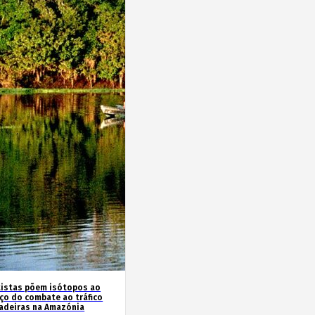
tistas põem isótopos ao
iço do combate ao tráfico
adeiras na Amazónia