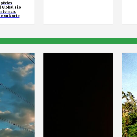
spécies
l Global são
ente mais
e no Norte