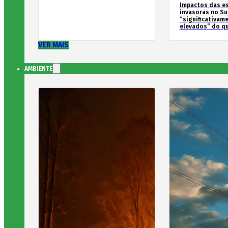
Impactos das e
invasoras no Su
“significativam
elevados” do qu
VER MAIS
AMBIENTE