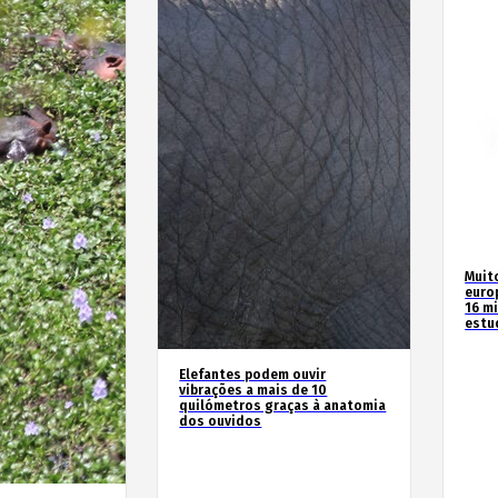
Muit
euro
16 m
estu
Elefantes podem ouvir
vibrações a mais de 10
quilómetros graças à anatomia
dos ouvidos