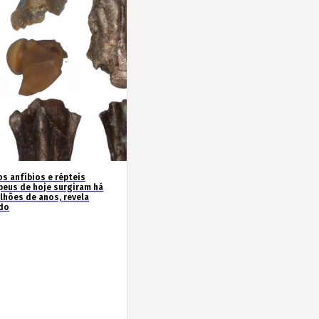
os anfíbios e répteis
peus de hoje surgiram há
ilhões de anos, revela
do