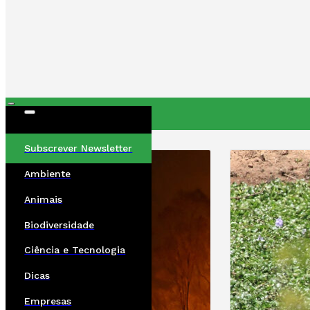
ÚLTIMAS
Subscrever Newsletter
Ambiente
Animais
Biodiversidade
Ciência e Tecnologia
Dicas
Empresas