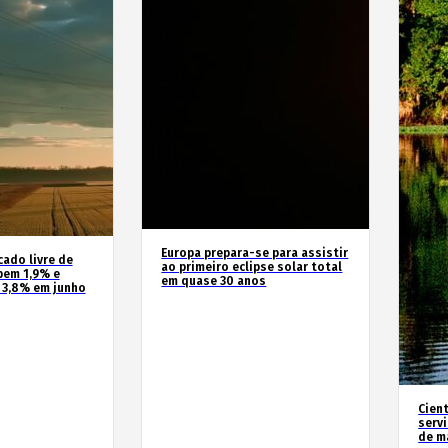
Europa prepara-se para assistir
cado livre de
ao primeiro eclipse solar total
bem 1,9% e
em quase 30 anos
 3,8% em junho
Cien
serv
de m