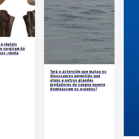
 e répteis
e surgiram há
os, revela
Terá o asteroide que matou os
dinossauros permitido que
atuns e outros grandes
predadores de sangue quente
dominassem os oceanos?