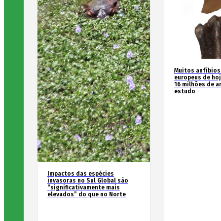
Muitos anfíbios
europeus de hoj
16 milhões de an
estudo
Impactos das espécies
invasoras no Sul Global são
“significativamente mais
elevados” do que no Norte