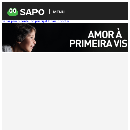
MENU
Saltar para o conteúdo principal
Ir para o footer