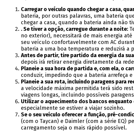
Carregar o veículo quando chegar a casa, quan
bateria, por outras palavras, uma bateria qu
chegar a casa, quando a bateria ainda não ti
. Se tiver a opção, carregue durante a noite:
Te
no exterior), necessitará de mais energia at
seu veículo confortavelmente com AC durante
bateria a uma boa temperatura e reduzirá a 
Antes de partir, tire partido da energia da su
depois irá retirar energia diretamente da red
Planeie a sua hora de partida e, com ela, o c
conduzir, impedindo que a bateria arrefeça e 
Planeie a sua rota, incluindo paragens para re
a velocidade máxima permitida terá sido res
viagens longas, incluindo possíveis paragens
Utilizar o aquecimento dos bancos enquanto
especialmente se estiver a viajar sozinho.
Se o seu veículo oferecer a função, pré-condi
(com o Taycan) e Daimler (com a série EQ) 
carregamento seja o mais rápido possível.