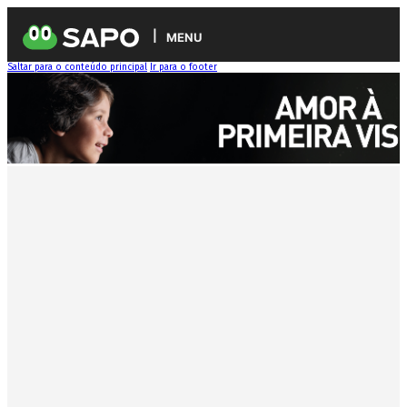
MENU
Saltar para o conteúdo principal
Ir para o footer