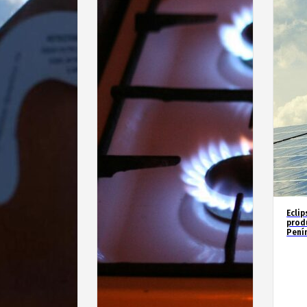
Eclip
prod
Penín