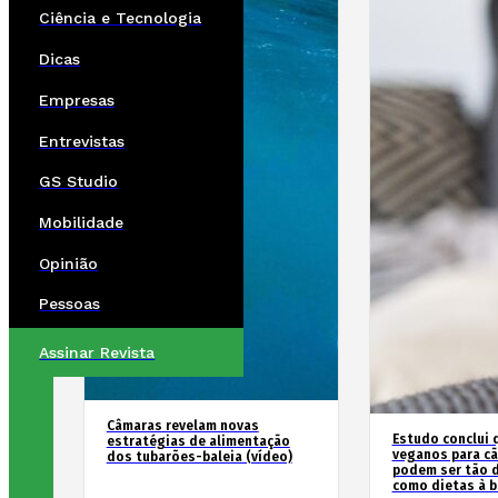
Ciência e Tecnologia
Dicas
Empresas
Entrevistas
GS Studio
Mobilidade
Opinião
Pessoas
Assinar Revista
Câmaras revelam novas
Estudo conclui 
estratégias de alimentação
veganos para cã
dos tubarões-baleia (vídeo)
podem ser tão d
como dietas à b