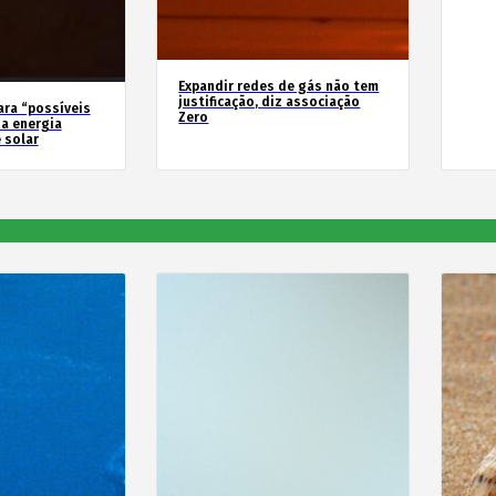
Expandir redes de gás não tem
justificação, diz associação
ara “possíveis
Zero
a energia
 solar