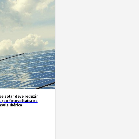
se solar deve reduzir
ução fotovoltaica na
sula Ibérica