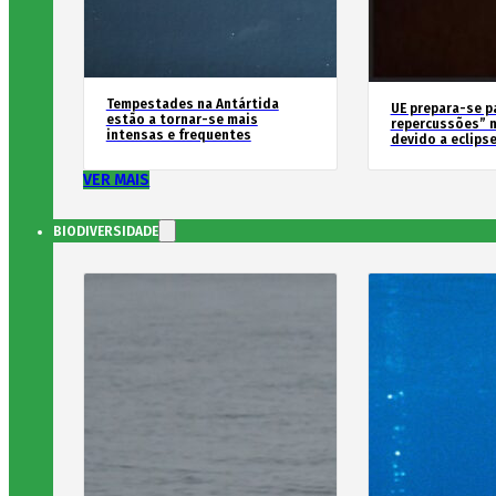
Tempestades na Antártida
UE prepara-se p
estão a tornar-se mais
repercussões” n
intensas e frequentes
devido a eclipse
VER MAIS
BIODIVERSIDADE