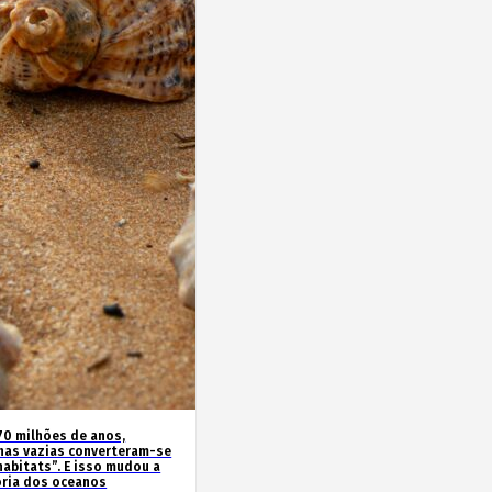
70 milhões de anos,
has vazias converteram-se
habitats”. E isso mudou a
ória dos oceanos