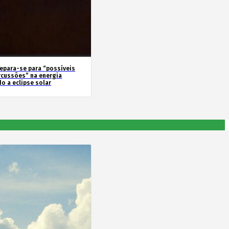
repara-se para “possíveis
rcussões” na energia
o a eclipse solar