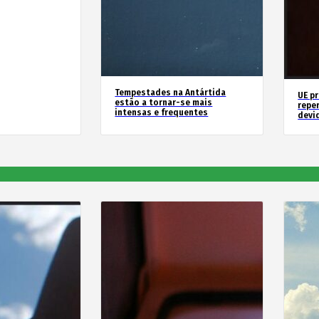
Tempestades na Antártida
UE p
estão a tornar-se mais
repe
intensas e frequentes
devid