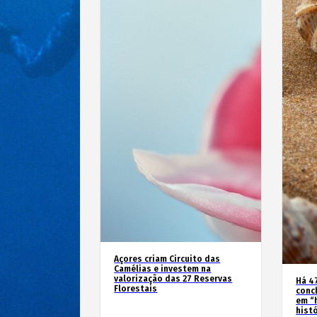
Açores criam Circuito das
Camélias e investem na
valorização das 27 Reservas
Há 4
Florestais
conc
em “
hist