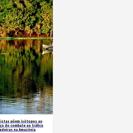
tistas põem isótopos ao
iço do combate ao tráfico
adeiras na Amazónia