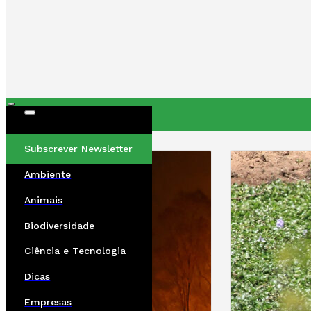
ÚLTIMAS
Subscrever Newsletter
Ambiente
Animais
Biodiversidade
Ciência e Tecnologia
Dicas
Empresas