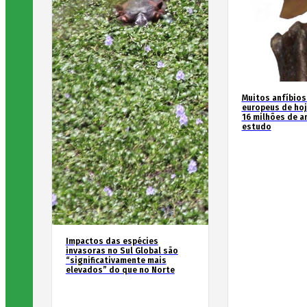
Muitos anfíbios
europeus de hoj
16 milhões de an
estudo
Impactos das espécies
invasoras no Sul Global são
“significativamente mais
elevados” do que no Norte