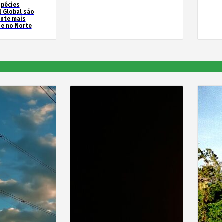
spécies
l Global são
ente mais
e no Norte