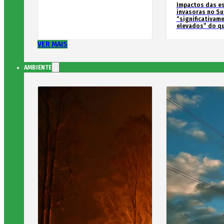
Impactos das e
invasoras no Su
“significativam
elevados” do qu
VER MAIS
AMBIENTE