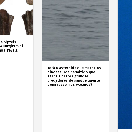
 e répteis
e surgiram há
os, revela
Terá o asteroide que matou os
dinossauros permitido que
atuns e outros grandes
predadores de sangue quente
dominassem os oceanos?