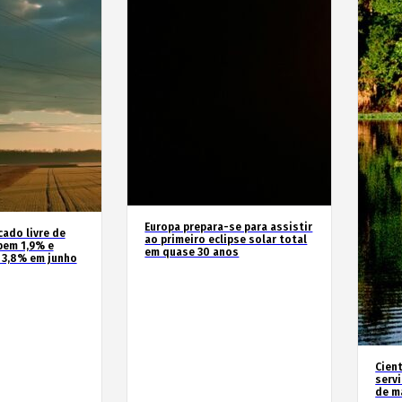
Europa prepara-se para assistir
cado livre de
ao primeiro eclipse solar total
bem 1,9% e
em quase 30 anos
 3,8% em junho
Cien
serv
de m