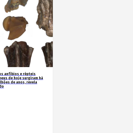
os anfíbios e répteis
peus de hoje surgiram há
ilhões de anos, revela
do