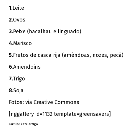
1.
Leite
2.
Ovos
3.
Peixe (bacalhau e linguado)
4.
Marisco
5.
Frutos de casca rija (amêndoas, nozes, pecã)
6.
Amendoins
7.
Trigo
8.
Soja
Fotos: via Creative Commons
[nggallery id=1132 template=greensavers]
Partilhe este artigo