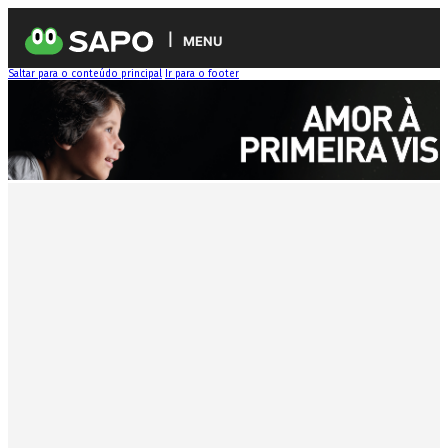
MENU
Saltar para o conteúdo principal
Ir para o footer