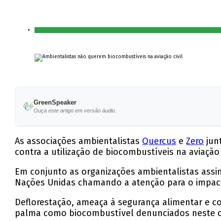
GreenSpeaker
Ouça este artigo em versão áudio.
As associações ambientalistas
Quercus
e
Zero
jun
contra a utilização de biocombustíveis na aviação c
Em conjunto as organizações ambientalistas assin
Nações Unidas chamando a atenção para o impacto
Deflorestação, ameaça à segurança alimentar e c
palma como biocombustível denunciados neste