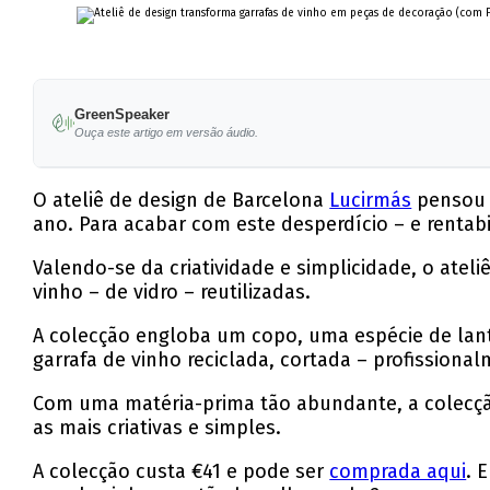
GreenSpeaker
Ouça este artigo em versão áudio.
O ateliê de design de Barcelona
Lucirmás
pensou 
ano. Para acabar com este desperdício – e rentabil
Valendo-se da criatividade e simplicidade, o ateli
vinho – de vidro – reutilizadas.
A colecção engloba um copo, uma espécie de lante
garrafa de vinho reciclada, cortada – profissiona
Com uma matéria-prima tão abundante, a colec
as mais criativas e simples.
A colecção custa €41 e pode ser
comprada aqui
. 