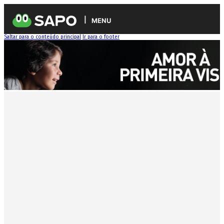
MENU
Saltar para o conteúdo principal
Ir para o footer