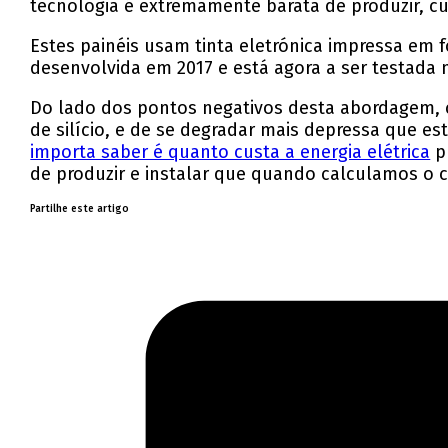
tecnologia é extremamente barata de produzir, c
Estes painéis usam tinta eletrónica impressa em 
desenvolvida em 2017 e está agora a ser testada 
Do lado dos pontos negativos desta abordagem, c
de silício, e de se degradar mais depressa que es
importa saber é quanto custa a energia elétrica
pr
de produzir e instalar que quando calculamos o 
Partilhe este artigo