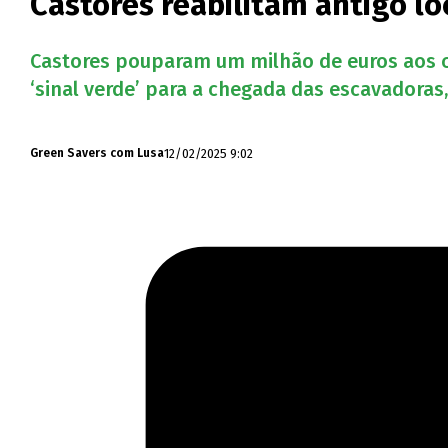
Castores reabilitam antigo lo
Castores pouparam um milhão de euros aos co
‘sinal verde’ para a chegada das escavadoras
12/02/2025 9:02
Green Savers com Lusa