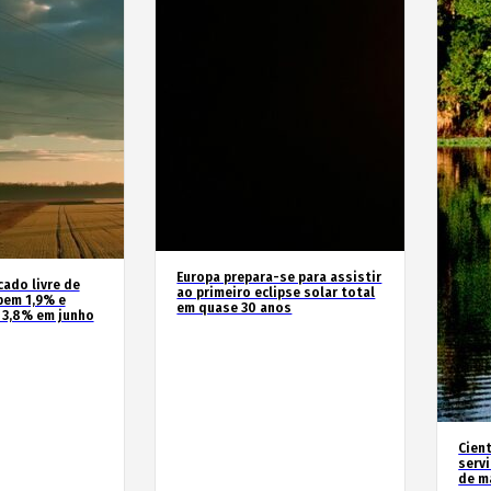
Europa prepara-se para assistir
cado livre de
ao primeiro eclipse solar total
bem 1,9% e
em quase 30 anos
 3,8% em junho
Cien
serv
de m