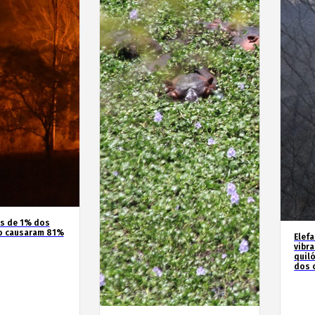
os de 1% dos
o causaram 81%
Elef
vibr
quil
dos 