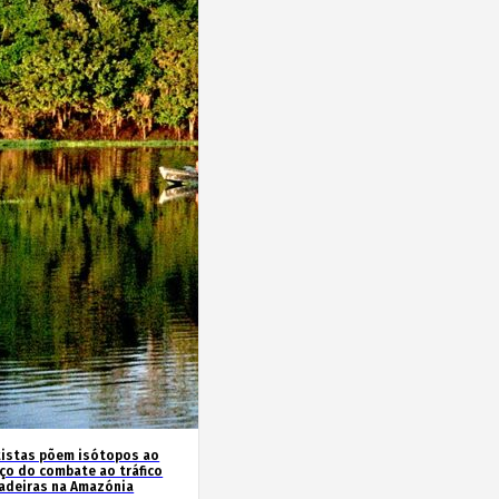
tistas põem isótopos ao
iço do combate ao tráfico
adeiras na Amazónia