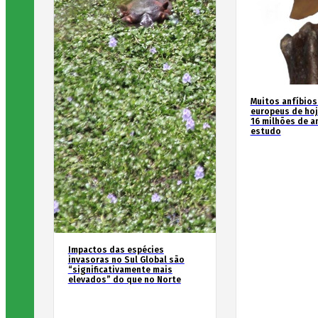
Muitos anfíbios
europeus de hoj
16 milhões de an
estudo
Impactos das espécies
invasoras no Sul Global são
“significativamente mais
elevados” do que no Norte