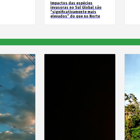
Impactos das espécies
invasoras no Sul Global são
“significativamente mais
elevados” do que no Norte