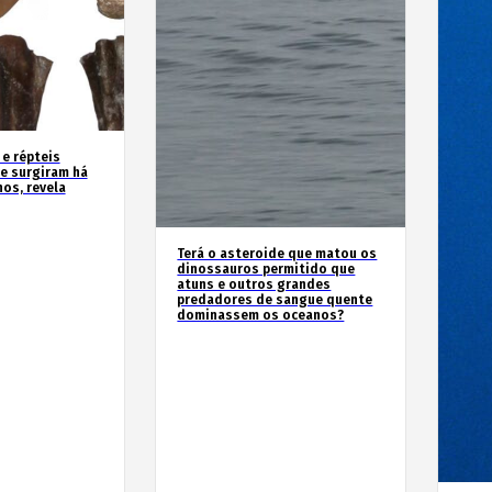
 e répteis
e surgiram há
os, revela
Terá o asteroide que matou os
dinossauros permitido que
atuns e outros grandes
predadores de sangue quente
dominassem os oceanos?