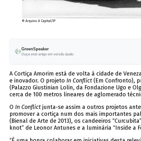
© Arquivo A Capital/IP
GreenSpeaker
Ouça este artigo em versão áudio.
A Cortiça Amorim está de volta à cidade de Veneza
e inovador. O projeto
In Conflict
(Em Confronto), pr
(Palazzo Giustinian Lolin, da Fondazione Ugo e Ol
cerca de 100 metros lineares de aglomerado técnic
O
In Conflict
junta-se assim a outros projetos ant
promover a cortiça num dos mais importantes palc
(Bienal de Arte de 2013), os candeeiros “Curcubita”
knot” de Leonor Antunes e a luminária “Inside a F
“É uma honra colaborar em iniciativas desta relevâ