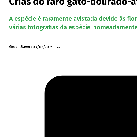
Crias do raro gato-dourado-a
A espécie é raramente avistada devido às fl
várias fotografias da espécie, nomeadamente 
03/02/2015 9:42
Green Savers