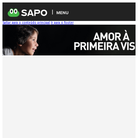
MENU
Saltar para o conteúdo principal
Ir para o footer