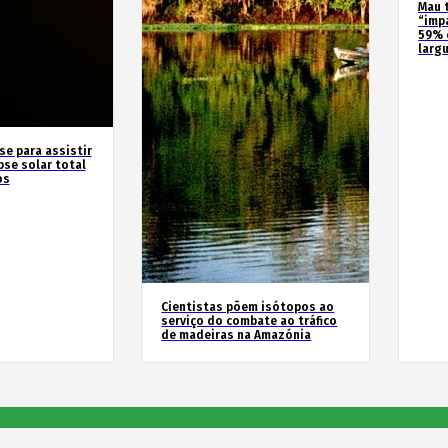
Mau 
“imp
59% 
larg
se para assistir
pse solar total
os
Cientistas põem isótopos ao
serviço do combate ao tráfico
de madeiras na Amazónia