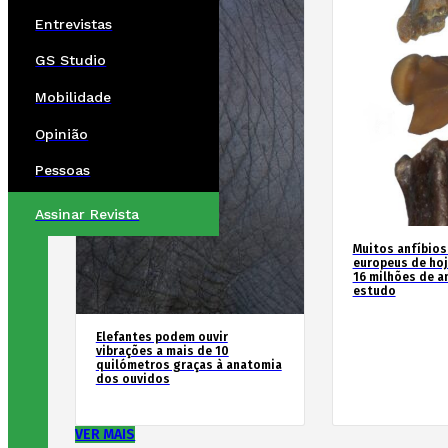
Entrevistas
GS Studio
Mobilidade
Opinião
Pessoas
Assinar Revista
Muitos anfíbios
europeus de hoj
16 milhões de an
estudo
Elefantes podem ouvir
vibrações a mais de 10
quilómetros graças à anatomia
dos ouvidos
VER MAIS