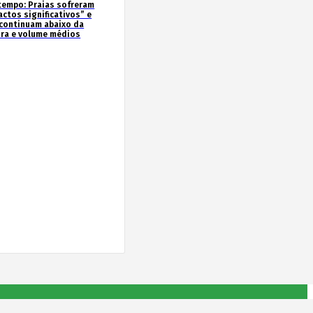
tempo: Praias sofreram
actos significativos” e
continuam abaixo da
ura e volume médios