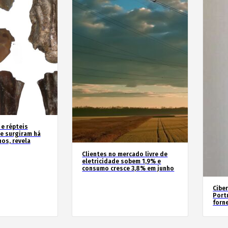
 e répteis
e surgiram há
os, revela
Clientes no mercado livre de
eletricidade sobem 1,9% e
consumo cresce 3,8% em junho
Cibe
Port
forn