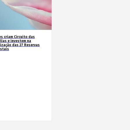
es criam Circuito das
lias e investem na
rização das 27 Reservas
estais