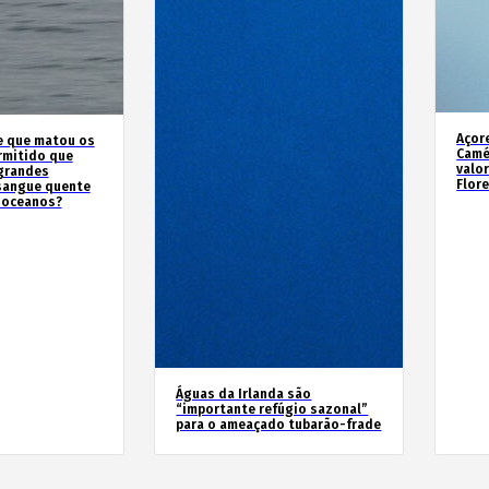
Açor
e que matou os
Camé
rmitido que
valo
 grandes
Flor
sangue quente
 oceanos?
Águas da Irlanda são
“importante refúgio sazonal”
para o ameaçado tubarão-frade