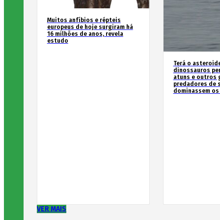
Muitos anfíbios e répteis
europeus de hoje surgiram há
16 milhões de anos, revela
estudo
Terá o asteroid
dinossauros pe
atuns e outros
predadores de 
dominassem os
VER MAIS