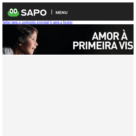
MENU
Saltar para o conteúdo principal
Ir para o footer