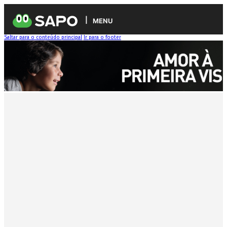
MENU
Saltar para o conteúdo principal
Ir para o footer