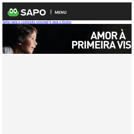
MENU
Saltar para o conteúdo principal
Ir para o footer