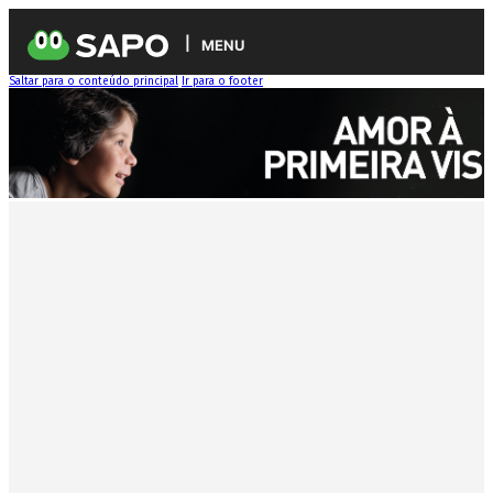
MENU
Saltar para o conteúdo principal
Ir para o footer