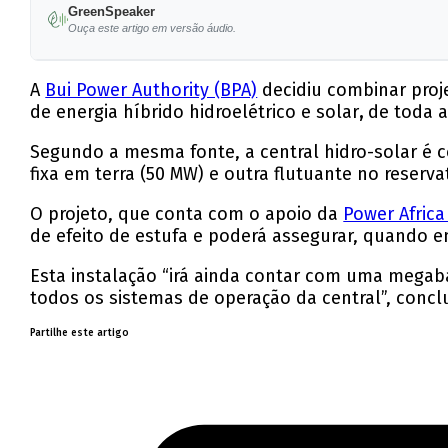
GreenSpeaker
Ouça este artigo em versão áudio.
A
Bui Power Authority (BPA)
decidiu combinar proj
de energia híbrido hidroelétrico e solar
,
de toda a 
Segundo a mesma fonte, a central hidro-solar é 
fixa em terra (50 MW) e outra flutuante no reserv
O projeto, que conta com o apoio da
Power Africa
de efeito de estufa e poderá assegurar, quando e
Esta instalação “irá ainda contar com uma mega
todos os sistemas de operação da central”, conclu
Partilhe este artigo