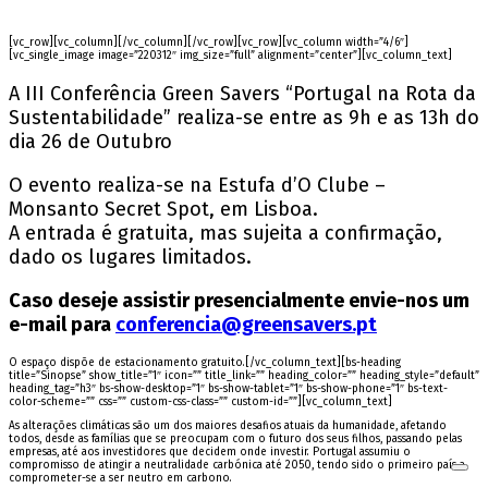
[vc_row][vc_column][/vc_column][/vc_row][vc_row][vc_column width=”4/6″]
[vc_single_image image=”220312″ img_size=”full” alignment=”center”][vc_column_text]
A III Conferência Green Savers “Portugal na Rota da
Sustentabilidade” realiza-se entre as 9h e as 13h do
dia 26 de Outubro
O evento realiza-se na Estufa d’O Clube –
Monsanto Secret Spot, em Lisboa.
A entrada é gratuita, mas sujeita a confirmação,
dado os lugares limitados.
Caso deseje assistir presencialmente envie-nos um
e-mail para
conferencia@greensavers.pt
O espaço dispõe de estacionamento gratuito.[/vc_column_text][bs-heading
title=”Sinopse” show_title=”1″ icon=”” title_link=”” heading_color=”” heading_style=”default”
heading_tag=”h3″ bs-show-desktop=”1″ bs-show-tablet=”1″ bs-show-phone=”1″ bs-text-
color-scheme=”” css=”” custom-css-class=”” custom-id=””][vc_column_text]
As alterações climáticas são um dos maiores desafios atuais da humanidade, afetando
todos, desde as famílias que se preocupam com o futuro dos seus filhos, passando pelas
empresas, até aos investidores que decidem onde investir. Portugal assumiu o
compromisso de atingir a neutralidade carbónica até 2050, tendo sido o primeiro país a
comprometer-se a ser neutro em carbono.