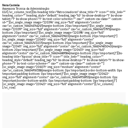
Vera Correia
Assessora Técnica da Administração
EGF[/vc_column_text][bs-heading title=”Patrocinadores” show_title=”1″ icon=”” title_link=””
heading_color=”” heading_style=”default” heading_tag=”h3″ bs-show-desktop=”1″ bs-show-
tablet=”1″ bs-show-phone=”1″ bs-text-color-scheme=”” css=”” custom-css-class=”” custom-
id=””][vc_single_image image=”220396″ img_size=”full” alignment=”center”
css=”.vc_custom_1666346746267{margin-bottom: 20px !important;}”][vc_single_image
image=”220397″ img_size=”full” alignment=”center” css=”.vc_custom_1666346737975{margin-
bottom: 20px !important;}”][vc_single_image image=”220398″ img_size=”full”
alignment=”center” css=”.vc_custom_1666346729633{margin-bottom: 20px !important;}”]
[vc_single_image image=”220410″ img_size=”full” alignment=”center”
css=”.vc_custom_1666347472237{margin-bottom: 20px !important;}”][vc_single_image
image=”220411″ img_size=”full” alignment=”center” css=”.vc_custom_1666347485040{margin-
bottom: 20px !important;}”][vc_single_image image=”220401″ img_size=”full”
alignment=”center” css=”.vc_custom_1666346689584{margin-bottom: 20px !important;}”][bs-
heading title=”Apoios” show_title=”1″ icon=”” title_link=”” heading_color=””
heading_style=”default” heading_tag=”h3″ bs-show-desktop=”1″ bs-show-tablet=”1″ bs-show-
phone=”1″ bs-text-color-scheme=”” css=”” custom-css-class=”” custom-id=””]
[vc_single_image image=”206071″ img_size=”medium” alignment=”center”
css=”.vc_custom_1666349167288{margin-bottom: 0px !important;border-bottom-width: 0px
!important;padding-bottom: 0px !important;}”][vc_single_image image=”220422″
img_size=”full” alignment=”center” css=”.vc_custom_1666349156955{margin-bottom: 0px
!important;border-bottom-width: 0px !important;padding-bottom: 0px !important;}”]
[vc_single_image image=”220423″ img_size=”full” alignment=”center”][/vc_column]
[/vc_row]