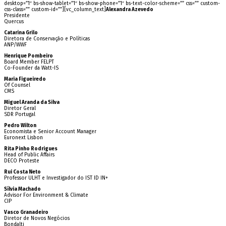
desktop=”1″ bs-show-tablet=”1″ bs-show-phone=”1″ bs-text-color-scheme=”” css=”” custom-
css-class=”” custom-id=””][vc_column_text]
Alexandra Azevedo
Presidente
Quercus
Catarina Grilo
Diretora de Conservação e Políticas
ANP/WWF
Henrique Pombeiro
Board Member FELPT
Co-Founder da Watt-IS
Maria Figueiredo
Of Counsel
CMS
Miguel Aranda da Silva
Diretor Geral
SDR Portugal
Pedro Wilton
Economista e Senior Account Manager
Euronext Lisbon
Rita Pinho Rodrigues
Head of Public Affairs
DECO Proteste
Rui Costa Neto
Professor ULHT e Investigador do IST ID IN+
Sílvia Machado
Advisor For Environment & Climate
CIP
Vasco Granadeiro
Diretor de Novos Negócios
Bondalti