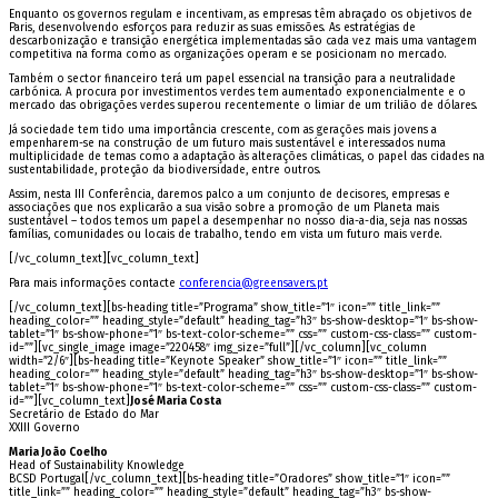
Enquanto os governos regulam e incentivam, as empresas têm abraçado os objetivos de
Paris, desenvolvendo esforços para reduzir as suas emissões. As estratégias de
descarbonização e transição energética implementadas são cada vez mais uma vantagem
competitiva na forma como as organizações operam e se posicionam no mercado.
Também o sector financeiro terá um papel essencial na transição para a neutralidade
carbónica. A procura por investimentos verdes tem aumentado exponencialmente e o
mercado das obrigações verdes superou recentemente o limiar de um trilião de dólares.
Já sociedade tem tido uma importância crescente, com as gerações mais jovens a
empenharem-se na construção de um futuro mais sustentável e interessados numa
multiplicidade de temas como a adaptação às alterações climáticas, o papel das cidades na
sustentabilidade, proteção da biodiversidade, entre outros.
Assim, nesta III Conferência, daremos palco a um conjunto de decisores, empresas e
associações que nos explicarão a sua visão sobre a promoção de um Planeta mais
sustentável – todos te­mos um papel a desempenhar no nosso dia-a­-dia, seja nas nossas
famílias, comunidades ou locais de trabalho, tendo em vista um futuro mais verde.
[/vc_column_text][vc_column_text]
Para mais informações contacte
conferencia@greensavers.pt
[/vc_column_text][bs-heading title=”Programa” show_title=”1″ icon=”” title_link=””
heading_color=”” heading_style=”default” heading_tag=”h3″ bs-show-desktop=”1″ bs-show-
tablet=”1″ bs-show-phone=”1″ bs-text-color-scheme=”” css=”” custom-css-class=”” custom-
id=””][vc_single_image image=”220458″ img_size=”full”][/vc_column][vc_column
width=”2/6″][bs-heading title=”Keynote Speaker” show_title=”1″ icon=”” title_link=””
heading_color=”” heading_style=”default” heading_tag=”h3″ bs-show-desktop=”1″ bs-show-
tablet=”1″ bs-show-phone=”1″ bs-text-color-scheme=”” css=”” custom-css-class=”” custom-
id=””][vc_column_text]
José Maria Costa
Secretário de Estado do Mar
XXIII Governo
Maria João Coelho
Head of Sustainability Knowledge
BCSD Portugal[/vc_column_text][bs-heading title=”Oradores” show_title=”1″ icon=””
title_link=”” heading_color=”” heading_style=”default” heading_tag=”h3″ bs-show-