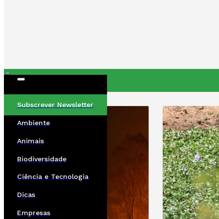
ÚLTIMAS
Subscrever Newsletter
Ambiente
Animais
Biodiversidade
Ciência e Tecnologia
Dicas
Empresas