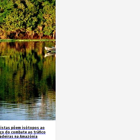
tistas põem isótopos ao
iço do combate ao tráfico
adeiras na Amazónia