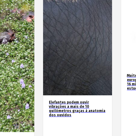
Muit
euro
16 m
estu
Elefantes podem ouvir
vibrações a mais de 10
quilómetros graças à anatomia
dos ouvidos