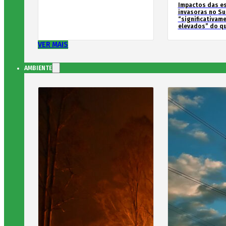
Impactos das e
invasoras no Su
“significativam
elevados” do qu
VER MAIS
AMBIENTE