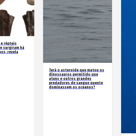
 e répteis
e surgiram há
os, revela
Terá o asteroide que matou os
dinossauros permitido que
atuns e outros grandes
predadores de sangue quente
dominassem os oceanos?