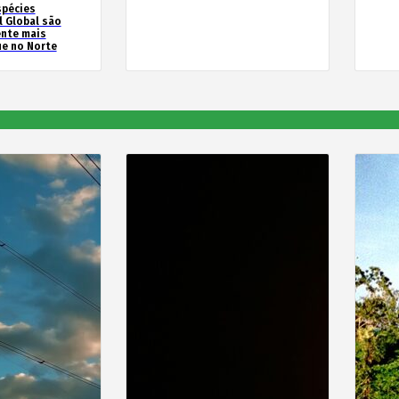
spécies
l Global são
ente mais
e no Norte