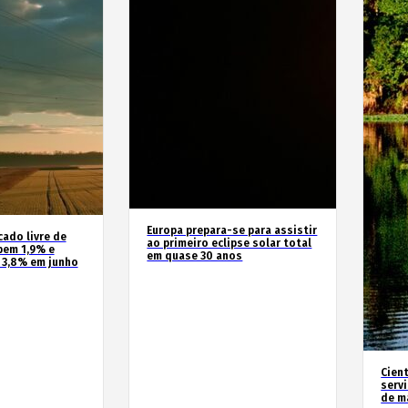
Europa prepara-se para assistir
cado livre de
ao primeiro eclipse solar total
bem 1,9% e
em quase 30 anos
 3,8% em junho
Cien
serv
de m