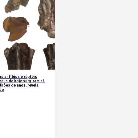
os anfíbios e répteis
peus de hoje surgiram há
ilhões de anos, revela
do