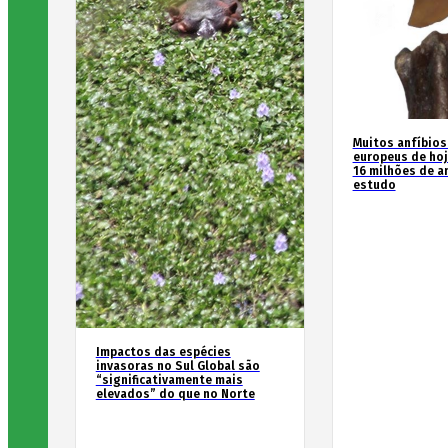
Muitos anfíbios
europeus de hoj
16 milhões de an
estudo
Impactos das espécies
invasoras no Sul Global são
“significativamente mais
elevados” do que no Norte