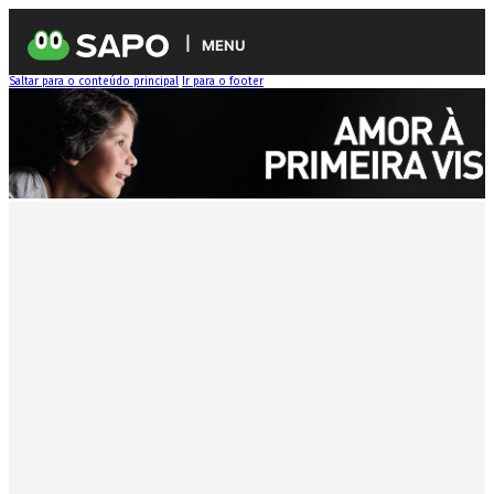
MENU
Saltar para o conteúdo principal
Ir para o footer