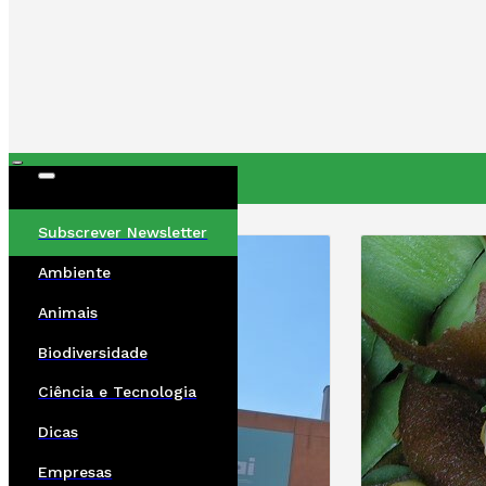
ÚLTIMAS
Subscrever Newsletter
Ambiente
Animais
Biodiversidade
Ciência e Tecnologia
Dicas
Empresas