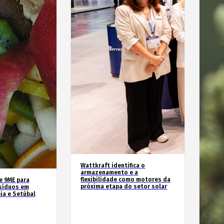
Wattkraft identifica o
armazenamento e a
flexibilidade como motores da
e 9ME para
próxima etapa do setor solar
esíduos em
ja e Setúbal