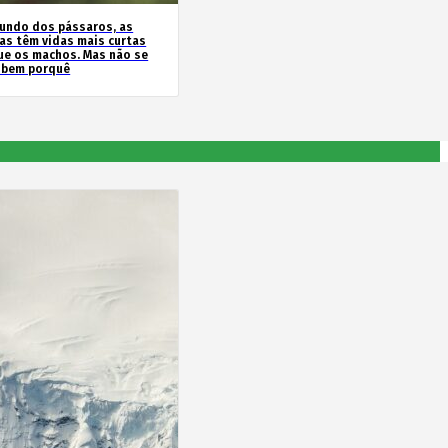
undo dos pássaros, as
as têm vidas mais curtas
ue os machos. Mas não se
 bem porquê