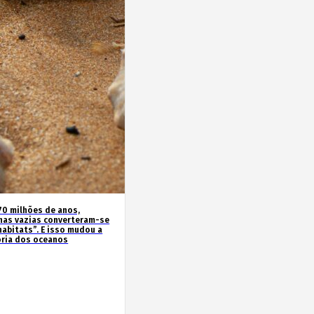
70 milhões de anos,
has vazias converteram-se
habitats”. E isso mudou a
ória dos oceanos