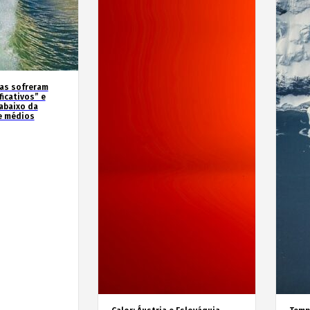
as sofreram
icativos” e
abaixo da
e médios