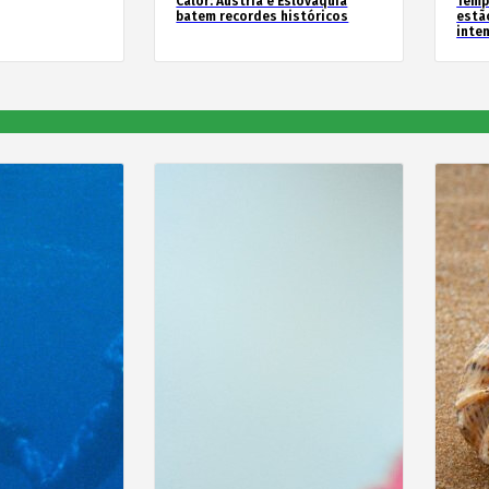
Calor: Áustria e Eslováquia
Temp
batem recordes históricos
estã
inte