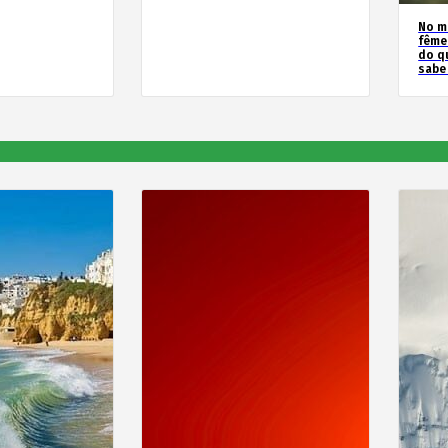
No m
fême
do q
sabe