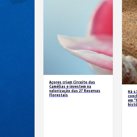
Açores criam Circuito das
Camélias e investem na
valorização das 27 Reservas
Há 4
Florestais
conc
em “
hist