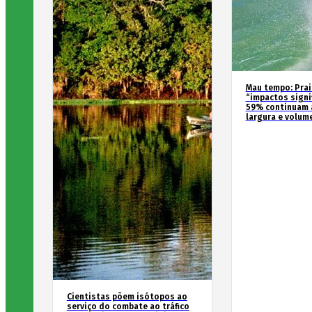
Mau tempo: Prai
“impactos signif
59% continuam 
largura e volum
Cientistas põem isótopos ao
serviço do combate ao tráfico