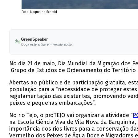
Foto: Jacqueline Schmid
GreenSpeaker
Ouça este artigo em versão áudio.
No dia 21 de maio, Dia Mundial da Migração dos P
Grupo de Estudos de Ordenamento do Território e A
Abertas ao público e de participação gratuita, est
população para a “necessidade de proteger estes
regulamentação das existentes, promovendo verda
peixes e pequenas embarcações”.
No rio Tejo, o proTEJO vai organizar a atividade “
P
na Escola Ciência Viva de Vila Nova da Barquinh
importância dos rios livres para a conservação da
Vermelho dos Peixes de Água Doce e Migradores e