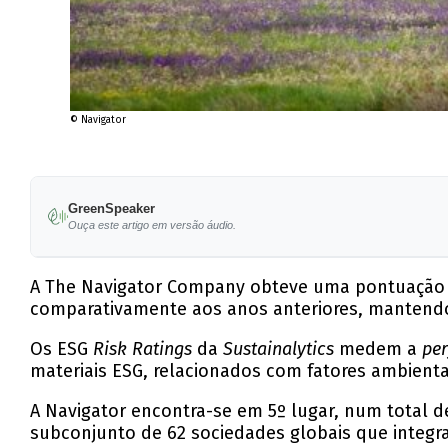
© Navigator
GreenSpeaker
Ouça este artigo em versão áudio.
A The Navigator Company obteve uma pontuação 
comparativamente aos anos anteriores, mantendo a
Os ESG
Risk Ratings
da
Sustainalytics
medem a
pe
materiais ESG, relacionados com fatores ambienta
A Navigator encontra-se em 5º lugar, num total 
subconjunto de 62 sociedades globais que integ