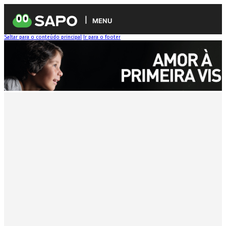
MENU
Saltar para o conteúdo principal
Ir para o footer