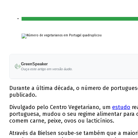
GreenSpeaker
Ouça este artigo em versão áudio.
Durante a última década, o número de portuguese
publicado
.
Divulgado pelo Centro Vegetariano, um
estudo
re
portuguesa, mudou o seu regime alimentar para 
comem carne, peixe, ovos ou lacticínios.
Através da Bielsen soube-se também que a maiori