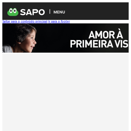
MENU
Saltar para o conteúdo principal
Ir para o footer